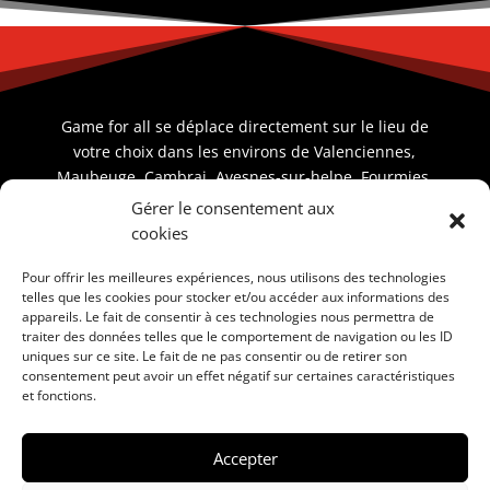
Game for all se déplace directement sur le lieu de
votre choix dans les environs de Valenciennes,
Maubeuge, Cambrai, Avesnes-sur-helpe, Fourmies.
Gérer le consentement aux
cookies
Envoyer un message
Pour offrir les meilleures expériences, nous utilisons des technologies
telles que les cookies pour stocker et/ou accéder aux informations des

07/83/36/11/20
appareils. Le fait de consentir à ces technologies nous permettra de
traiter des données telles que le comportement de navigation ou les ID
uniques sur ce site. Le fait de ne pas consentir ou de retirer son
consentement peut avoir un effet négatif sur certaines caractéristiques
et fonctions.
Accepter
Mentions légales